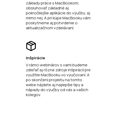
základy práce s MacBookom,
obsluhovať základné aj
pokročilejšie aplikácie do výučby, aj
mimo nej. A pri kúpe MacBooku vám
poskytneme aj potvrdenie o
aktualizačnom vzdelávaní.
Inšpirácie
V rámci webinárov s vami budeme
zdieľať aj rôzne zdroje inšpirácií pre
využitie MacBooku vo vyučovaní. A
po skončení projektu na tomto
webe nájdete aj najlepšie tipy a
nápady do výučby od vás a vašich
kolegov.