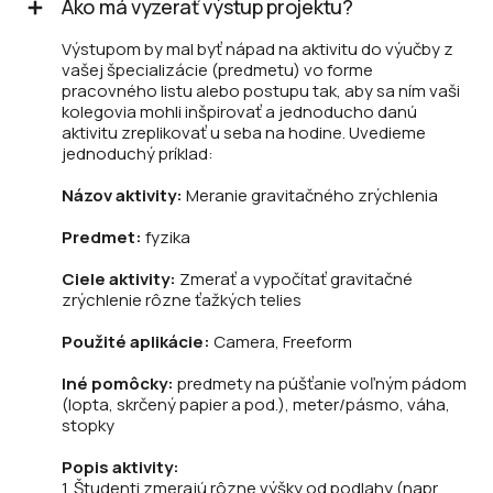
Ako má vyzerať výstup projektu?
Výstupom by mal byť nápad na aktivitu do výučby z
vašej špecializácie (predmetu) vo forme
pracovného listu alebo postupu tak, aby sa ním vaši
kolegovia mohli inšpirovať a jednoducho danú
aktivitu zreplikovať u seba na hodine. Uvedieme
jednoduchý príklad:
Názov aktivity:
Meranie gravitačného zrýchlenia
Predmet:
fyzika
Ciele aktivity:
Zmerať a vypočítať gravitačné
zrýchlenie rôzne ťažkých telies
Použité aplikácie:
Camera, Freeform
Iné pomôcky:
predmety na púšťanie voľným pádom
(lopta, skrčený papier a pod.), meter/pásmo, váha,
stopky
Popis aktivity:
1. Študenti zmerajú rôzne výšky od podlahy (napr.