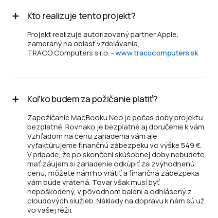
Kto realizuje tento projekt?
Projekt realizuje autorizovaný partner Apple,
zameraný na oblasť vzdelávania,
TRACO Computers s.r.o. -
www.tracocomputers.sk
Koľko budem za požičanie platiť?
Zapožičanie MacBooku Neo je počas doby projektu
bezplatné. Rovnako je bezplatné aj doručenie k vám.
Vzhľadom na cenu zariadenia vám ale
vyfaktúrujeme finančnú zábezpeku vo výške 549 €.
V prípade, že po skončení skúšobnej doby nebudete
mať záujem si zariadenie odkúpiť za zvýhodnenú
cenu, môžete nám ho vrátiť a finančná zábezpeka
vám bude vrátená. Tovar však musí byť
nepoškodený, v pôvodnom balení a odhlásený z
cloudových služieb. Náklady na dopravu k nám sú už
vo vašej réžii.