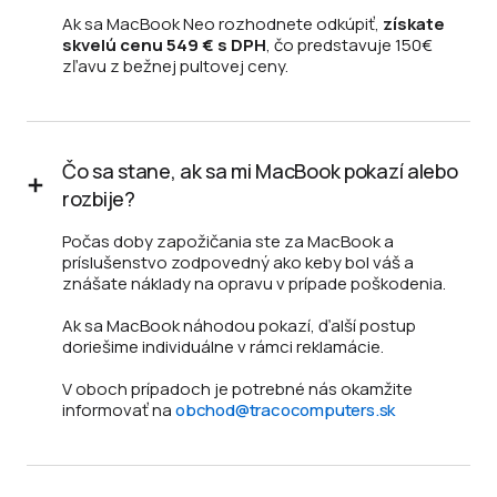
Ak sa MacBook Neo rozhodnete odkúpiť,
získate
skvelú cenu 549 € s DPH
, čo predstavuje 150€
zľavu z bežnej pultovej ceny.
Čo sa stane, ak sa mi MacBook pokazí alebo
rozbije?
Počas doby zapožičania ste za MacBook a
príslušenstvo zodpovedný ako keby bol váš a
znášate náklady na opravu v prípade poškodenia.
Ak sa MacBook náhodou pokazí, ďalší postup
doriešime individuálne v rámci reklamácie.
V oboch prípadoch je potrebné nás okamžite
informovať na
obchod@tracocomputers.sk