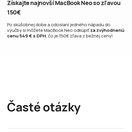
Získajte najnovší MacBook Neo so zľavou
150€
Po skúšobnej dobe a odoslaní jedného nápadu do
výučby si môžete MacBook Neo odkúpiť
za zvýhodnenú
cenu 549 € s DPH
, čo je 150€ zľava z bežnej ceny!
Časté otázky