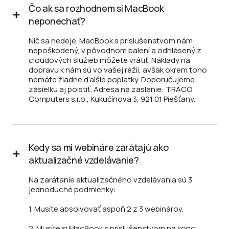
Čo ak sa rozhodnem si MacBook
neponechať?
Nič sa nedeje. MacBook s príslušenstvom nám
nepoškodený, v pôvodnom balení a odhlásený z
cloudových služieb môžete vrátiť. Náklady na
dopravu k nám sú vo vašej réžii, avšak okrem toho
nemáte žiadne ďalšie poplatky. Doporučujeme
zásielku aj poistiť. Adresa na zaslanie: TRACO
Computers s.r.o., Kukučínova 3, 921 01 Piešťany.
Kedy sa mi webináre zarátajú ako
aktualizačné vzdelávanie?
Na zarátanie aktualizačného vzdelávania sú 3
jednoduché podmienky:
1. Musíte absolvovať aspoň 2 z 3 webinárov.
2. Musíte si MacBook s príslušenstvom na konci