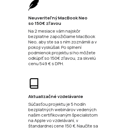
Neuveriteľný MacBook Neo
so 150€ zľavou
Na 2 mesiace vám najskôr
bezplatne zapožičiame MacBook
Neo, aby ste sa s ním zoznámili a v
pokoji vyskúšali. Po splnení
podmienok projektu si ho môžete
odkúpiť so 150€ zľavou, za skvelú
cenu 549 € s DPH.
Aktualizačné vzdelávanie
Súčasťou projektu je 5 hodín
bezplatných webinárov vedených
našim certifikovaným špecialistom
na Apple vo vzdelávaní, v
štandardnej cene 150 €. Naučíte sa