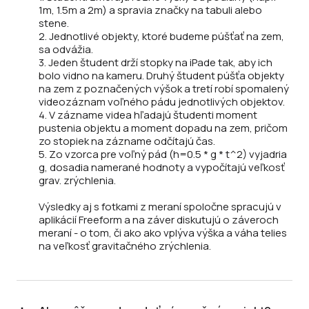
1m, 1.5m a 2m) a spravia značky na tabuli alebo
stene.
2. Jednotlivé objekty, ktoré budeme púšťať na zem,
sa odvážia.
3. Jeden študent drží stopky na iPade tak, aby ich
bolo vidno na kameru. Druhý študent púšťa objekty
na zem z poznačených výšok a tretí robí spomalený
videozáznam voľného pádu jednotlivých objektov.
4. V zázname videa hľadajú študenti moment
pustenia objektu a moment dopadu na zem, pričom
zo stopiek na zázname odčítajú čas.
5. Zo vzorca pre voľný pád (h=0.5 * g * t^2) vyjadria
g, dosadia namerané hodnoty a vypočítajú veľkosť
grav. zrýchlenia.
Výsledky aj s fotkami z meraní spoločne spracujú v
aplikácií Freeform a na záver diskutujú o záveroch
meraní - o tom, či ako ako vplýva výška a váha telies
na veľkosť gravitačného zrýchlenia.