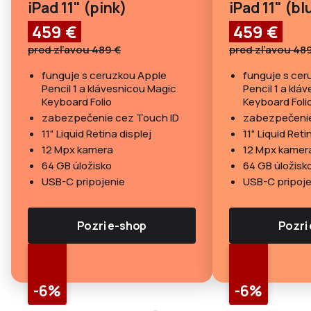
iPad 11" (pink)
iPad 11" (bl
459 €
459 €
pred zľavou 489 €
pred zľavou 48
funguje s ceruzkou Apple
funguje s cer
Pencil 1 a klávesnicou Magic
Pencil 1 a klá
Keyboard Folio
Keyboard Foli
zabezpečenie cez Touch ID
zabezpečenie
11" Liquid Retina displej
11" Liquid Reti
12 Mpx kamera
12 Mpx kamer
64 GB úložisko
64 GB úložisk
USB-C pripojenie
USB-C pripoje
Pozri e-shop
Pozri
-6%
-6%