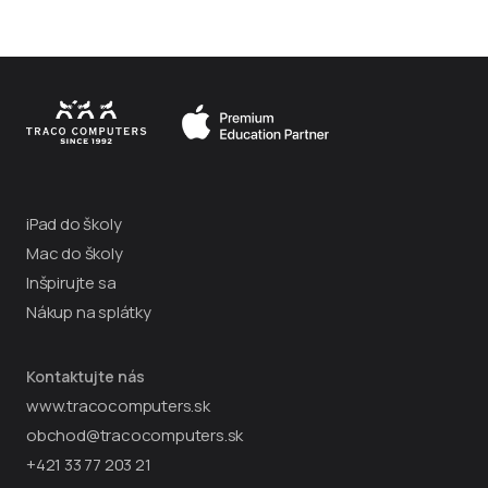
Odoslaním Vášho emailu vyjadrujete súhlas so zasielaním príležitostných
reklamných ponúk. Kedykoľvek sa z nich môžete odhlásiť.
Viac o spracovaní a
ochrane údajov
iPad do školy
Mac do školy
Inšpirujte sa
Nákup na splátky
Kontaktujte nás
www.tracocomputers.sk
obchod@tracocomputers.sk
+421 33 77 203 21