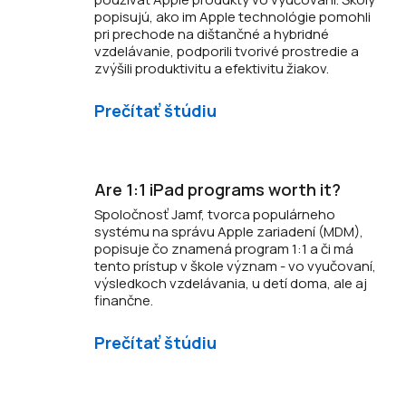
popisujú, ako im Apple technológie pomohli
pri prechode na dištančné a hybridné
vzdelávanie, podporili tvorivé prostredie a
zvýšili produktivitu a efektivitu žiakov.
Prečítať štúdiu
Are 1:1 iPad programs worth it?
Spoločnosť Jamf, tvorca populárneho
systému na správu Apple zariadení (MDM),
popisuje čo znamená program 1:1 a či má
tento prístup v škole význam - vo vyučovaní,
výsledkoch vzdelávania, u detí doma, ale aj
finančne.
Prečítať štúdiu