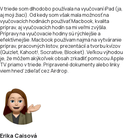
V triede som dlhodobo používala na vyučovaní iPad (ja,
aj moji žiaci). Od kedy som však mala možnosť na
vyučovacích hodinách používať Macbook, kvalita
príprav, aj vyučovacích hodín sa mi veľmi zvýšila.
Prípravy na vyučovacie hodiny sú rýchlejšie a
efektívnejšie. Macbook používam najmä na vytváranie
príprav, pracovných listov, prezentácií a tvorbu kvízov
(Quizlet, Kahoot!, Socrative, Blooket). Veľkou výhodou
je, že môžem akýkoľvek obsah zrkadliť pomocou Apple
TV priamo v triede. Pripravené dokumenty alebo linky
viem hneď zdieľať cez Airdrop.
Erika
Caisová