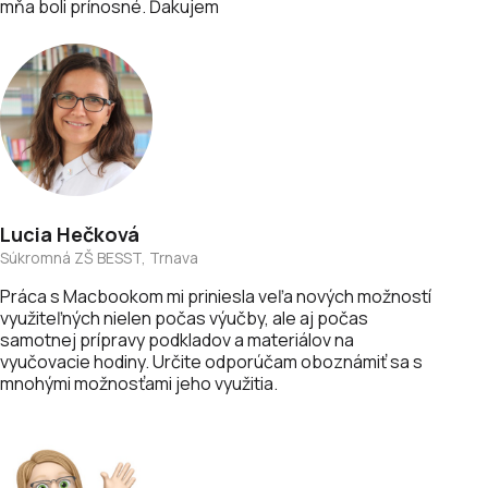
mňa boli prínosné. Ďakujem
Lucia
Hečková
Súkromná ZŠ BESST, Trnava
Práca s Macbookom mi priniesla veľa nových možností
využiteľných nielen počas výučby, ale aj počas
samotnej prípravy podkladov a materiálov na
vyučovacie hodiny. Určite odporúčam oboznámiť sa s
mnohými možnosťami jeho využitia.