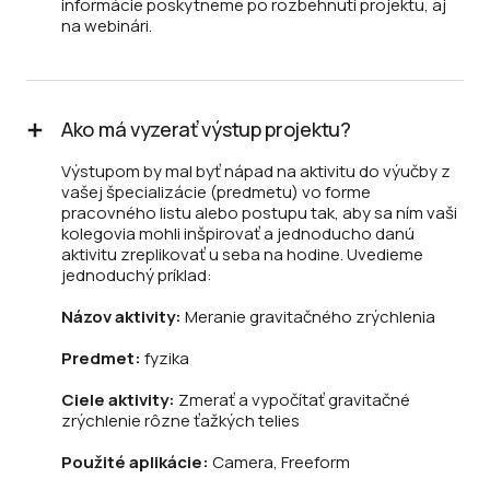
informácie poskytneme po rozbehnutí projektu, aj
na webinári.
Ako má vyzerať výstup projektu?
Výstupom by mal byť nápad na aktivitu do výučby z
vašej špecializácie (predmetu) vo forme
pracovného listu alebo postupu tak, aby sa ním vaši
kolegovia mohli inšpirovať a jednoducho danú
aktivitu zreplikovať u seba na hodine. Uvedieme
jednoduchý príklad:
Názov aktivity:
Meranie gravitačného zrýchlenia
Predmet:
fyzika
Ciele aktivity:
Zmerať a vypočítať gravitačné
zrýchlenie rôzne ťažkých telies
Použité aplikácie:
Camera, Freeform