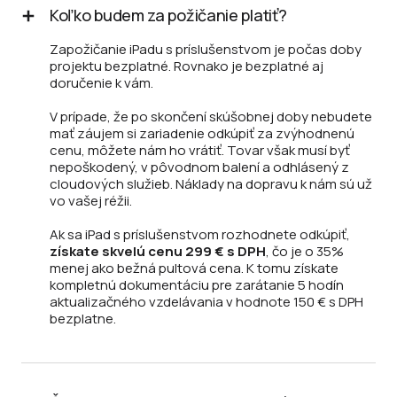
Koľko budem za požičanie platiť?
Zapožičanie iPadu s príslušenstvom je počas doby
projektu bezplatné. Rovnako je bezplatné aj
doručenie k vám.
V prípade, že po skončení skúšobnej doby nebudete
mať záujem si zariadenie odkúpiť za zvýhodnenú
cenu, môžete nám ho vrátiť. Tovar však musí byť
nepoškodený, v pôvodnom balení a odhlásený z
cloudových služieb. Náklady na dopravu k nám sú už
vo vašej réžii.
Ak sa iPad s príslušenstvom rozhodnete odkúpiť,
získate skvelú cenu 299 € s DPH
, čo je o 35%
menej ako bežná pultová cena. K tomu získate
kompletnú dokumentáciu pre zarátanie 5 hodín
aktualizačného vzdelávania v hodnote 150 € s DPH
bezplatne.