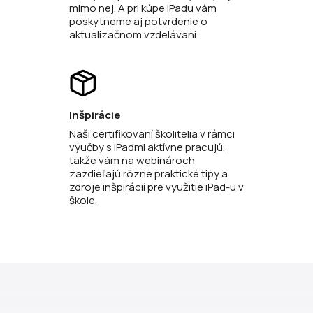
mimo nej. A pri kúpe iPadu vám
poskytneme aj potvrdenie o
aktualizačnom vzdelávaní.
Inšpirácie
Naši certifikovaní školitelia v rámci
výučby s iPadmi aktívne pracujú,
takže vám na webinároch
zazdieľajú rôzne praktické tipy a
zdroje inšpirácií pre využitie iPad-u v
škole.