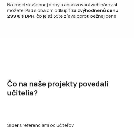
Na konci skúšobnej doby a absolvovaní webinárov si
môžete iPad s obalom odkúpiť
za zvýhodnenú cenu
299 € s DPH
, čo je až 35% zľava oproti bežnej cene!
Čo na naše projekty povedali
učitelia?
Slider s referenciami od učiteľov
Slide 2 of 2.