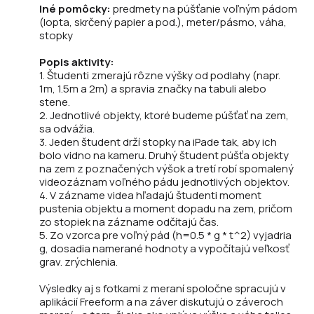
Iné pomôcky:
predmety na púšťanie voľným pádom
(lopta, skrčený papier a pod.), meter/pásmo, váha,
stopky
Popis aktivity:
1. Študenti zmerajú rôzne výšky od podlahy (napr.
1m, 1.5m a 2m) a spravia značky na tabuli alebo
stene.
2. Jednotlivé objekty, ktoré budeme púšťať na zem,
sa odvážia.
3. Jeden študent drží stopky na iPade tak, aby ich
bolo vidno na kameru. Druhý študent púšťa objekty
na zem z poznačených výšok a tretí robí spomalený
videozáznam voľného pádu jednotlivých objektov.
4. V zázname videa hľadajú študenti moment
pustenia objektu a moment dopadu na zem, pričom
zo stopiek na zázname odčítajú čas.
5. Zo vzorca pre voľný pád (h=0.5 * g * t^2) vyjadria
g, dosadia namerané hodnoty a vypočítajú veľkosť
grav. zrýchlenia.
Výsledky aj s fotkami z meraní spoločne spracujú v
aplikácií Freeform a na záver diskutujú o záveroch