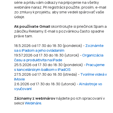
série a prídu vám odkazy na pripojenie na všetky
webináre naraz. Pri registrácii použite, prosím, e-mail
zo zmluvy k projektu, aby sme vedeli spárovať vaše
údaje.
Ak používate Gmail
skontrolujte si priečinok Spam a
záložku Reklamy. E-mail s pozvánkou často spadne
práve tam.
18.5.2026 od 17:30 do 18:30 (pondelok) -
Zoznámte
sa s iPadom a jeho ovládaním
19.57.2026 od 17:30 do 18:30 (utorok) -
Organizácia
času a produktivita na iPade
25.5.2026 od 17:30 do 18:30 (pondelok) -
Pracujeme
s kancelárskym balíkom v iPadOS
27.5.2026 od 17:30 do 18:30 (streda) -
Tvoríme videá v
iMovie
2.6.2026 od 17:30 do 18:30 (utorok) -
AI nástroje vo
vyučovaní
Záznamy z webinárov
nájdete po ich spracovaní v
sekcii
Webináre
.