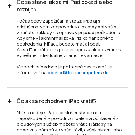
Čo sa stane, ak sa mi iPad pokazí alebo
rozbije?
Počas doby zapožičania ste za iPad aj s
príslušenstvom zodpovedný ako keby bol váš a
znášate náklady na opravu v prípade poškodenia.
Aby sme však minimalizovali riziko náhodného
poškodenia, k iPadu budete mať aj obal.
Ak sa iPad náhodou pokazí, opravu alebo výmenu
vyriešime individuálne v rámci reklamácie.
V oboch prípadoch je potrebné nás okamžite
informovať na
obchod@tracocomputers.sk
Čo ak sa rozhodnem iPad vrátiť?
Nič sa nedeje. iPad s príslušenstvom nám
nepoškodený, v pôvodnom balení a odhlásený z
cloudových služieb môžete vrátiť. Náklady na
dopravu k nám sú vo vašej réžii, avšak okrem toho