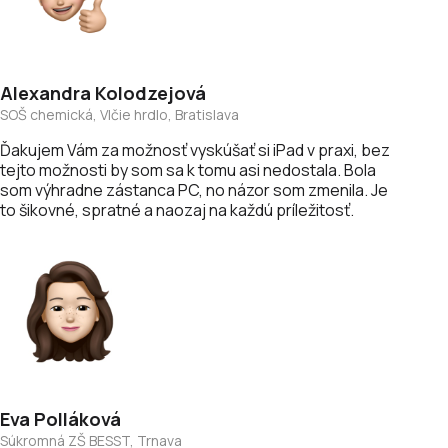
Alexandra
Kolodzejová
SOŠ chemická, Vlčie hrdlo, Bratislava
Ďakujem Vám za možnosť vyskúšať si iPad v praxi, bez
tejto možnosti by som sa k tomu asi nedostala. Bola
som výhradne zástanca PC, no názor som zmenila. Je
to šikovné, spratné a naozaj na každú príležitosť.
Eva
Polláková
Súkromná ZŠ BESST, Trnava