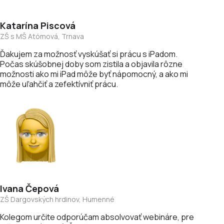
Katarína
Piscová
ZŠ s MŠ Atómová, Trnava
Ďakujem za možnosť vyskúšať si prácu s iPadom.
Počas skúšobnej doby som zistila a objavila rôzne
možnosti ako mi iPad môže byť nápomocný, a ako mi
môže uľahčiť a zefektívniť prácu.
Ivana
Čepová
ZŠ Dargovských hrdinov, Humenné
Kolegom určite odporúčam absolvovať webináre, pre