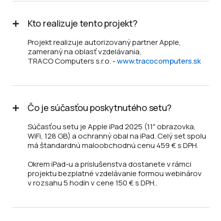
Kto realizuje tento projekt?
Projekt realizuje autorizovaný partner Apple,
zameraný na oblasť vzdelávania,
TRACO Computers s.r.o. -
www.tracocomputers.sk
Čo je súčasťou poskytnutého setu?
Súčasťou setu je Apple iPad 2025 (11" obrazovka,
WiFi, 128 GB) a ochranný obal na iPad. Celý set spolu
má štandardnú maloobchodnú cenu 459 € s DPH.
Okrem iPad-u a príslušenstva dostanete v rámci
projektu bezplatné vzdelávanie formou webinárov
v rozsahu 5 hodín v cene 150 € s DPH..