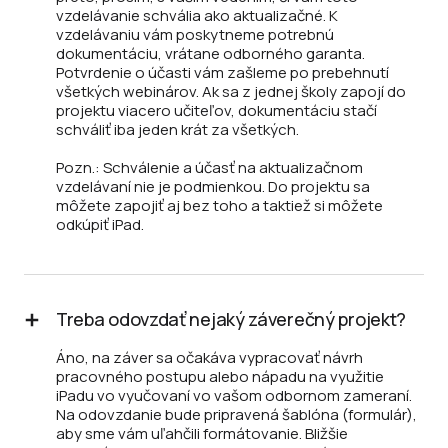
vzdelávanie schvália ako aktualizačné. K
vzdelávaniu vám poskytneme potrebnú
dokumentáciu, vrátane odborného garanta.
Potvrdenie o účasti vám zašleme po prebehnutí
všetkých webinárov. Ak sa z jednej školy zapojí do
projektu viacero učiteľov, dokumentáciu stačí
schváliť iba jeden krát za všetkých.
Pozn.: Schválenie a účasť na aktualizačnom
vzdelávaní nie je podmienkou. Do projektu sa
môžete zapojiť aj bez toho a taktiež si môžete
odkúpiť iPad.
Treba odovzdať nejaký záverečný projekt?
Áno, na záver sa očakáva vypracovať návrh
pracovného postupu alebo nápadu na využitie
iPadu vo vyučovaní vo vašom odbornom zameraní.
Na odovzdanie bude pripravená šablóna (formulár),
aby sme vám uľahčili formátovanie. Bližšie