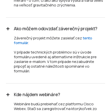
meraní - o tom, či ako ako vplýva výška a váha telies
na veľkosť gravitačného zrýchlenia.
Ako môžem odovzdať záverečný projekt?
Záverečný projekt môžete zasielať cez
tento
formulár
.
V prípade technických problémov sú v úvode
formuláru uvedené aj alternatívne inštrukcie pre
zaslanie e-mailom. V tom prípade nezabudnite
pripojiť aj ostatné náležitosti spomínané vo
formulári.
Kde nájdem webináre?
Webináre budú prebiehať cez platformu Cisco
Webex. Stačí sa zaregistrovať na ktorýkoľvek zo