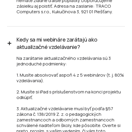
nemáte žiadne ďalšie poplatky. Doporučujeme
zásielku aj poistiť. Adresa na zaslanie: TRACO
Computers s.r.o., Kukučínova 3, 921 01 Piešťany.
Kedy sa mi webináre zarátajú ako
aktualizačné vzdelávanie?
Na zarátanie aktualizačného vzdelávania sú 3
jednoduché podmienky:
1. Musíte absolvovať aspoň 4 z 5 webinárov (t. j. 80%
vzdelávania).
2. Musíte si iPad s príslušenstvom na konci projektu
odkúpiť.
3. Aktualizačné vzdelávanie musí byť podľa §57
zákona č. 138/2019 Z. z. o pedagogických
zamestnancoch a odborných zamestnancoch
schválené riaditeľom školy, kde pôsobíte. Overte si
preto, prosím, s vašim vedením, či vám toto