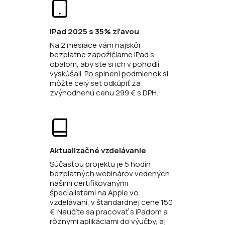
iPad 2025 s 35% zľavou
Na 2 mesiace vám najskôr
bezplatne zapožičiame iPad s
obalom, aby ste si ich v pohodlí
vyskúšali. Po splnení podmienok si
môžte celý set odkúpiť za
zvýhodnenú cenu 299 € s DPH.
Aktualizačné vzdelávanie
Súčasťou projektu je 5 hodín
bezplatných webinárov vedených
našimi certifikovanými
špecialistami na Apple vo
vzdelávaní, v štandardnej cene 150
€. Naučíte sa pracovať s iPadom a
rôznymi aplikáciami do výučby, aj